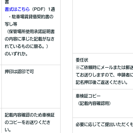
書
書式はこちら
（PDF）1通
・駐車場賃貸借契約書の
写し等
（保管場所使用承諾証明書
の内容に準じた記載がなさ
れているものに限る。）
のいずれか。
委任状
※ご依頼時にメールまたは郵
押印は認印で可
てお送りしますので、申請者
記名押印後ご返送ください。
車検証コピー
（記載内容確認用）
記載内容確認のため車検証
のコピーをお送りくださ
必要に応じてご提出いただく
い。