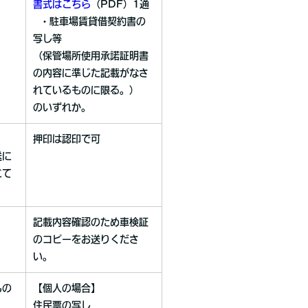
書式はこちら
（PDF）1通
・駐車場賃貸借契約書の
写し等
（保管場所使用承諾証明書
の内容に準じた記載がなさ
れているものに限る。）
のいずれか。
押印は認印で可
送に
にて
記載内容確認のため車検証
のコピーをお送りくださ
い。
もの
【個人の場合】
住民票の写し