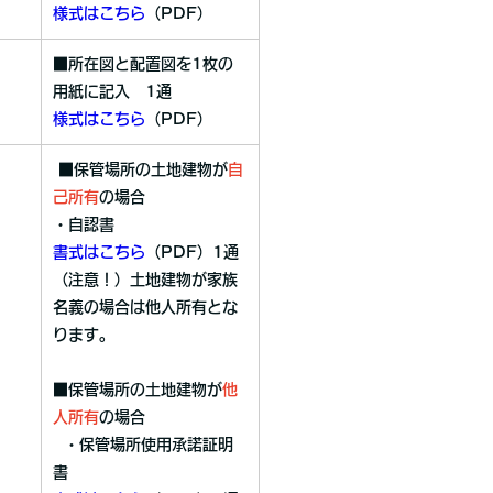
様式はこちら
（PDF）
■所在図と配置図を1枚の
用紙に記入 1通
様式はこちら
（PDF）
■保管場所の土地建物が
自
己所有
の場合
・自認書
書式はこちら
（PDF）1通
（注意！）土地建物が家族
名義の場合は他人所有とな
ります。
■保管場所の土地建物が
他
人所有
の場合
・保管場所使用承諾証明
書