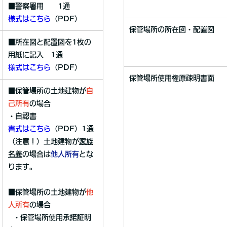
■警察署用 1通
様式はこちら
（PDF）
保管場所の所在図・配置図
■所在図と配置図を1枚の
用紙に記入 1通
様式はこちら
（PDF）
保管場所使用権原疎明書面
■保管場所の土地建物が
自
己所有
の場合
・自認書
書式はこちら
（PDF）1通
（注意！）土地建物が
家族
名義
の場合は
他人所有
とな
ります。
■保管場所の土地建物が
他
人所有
の場合
・保管場所使用承諾証明