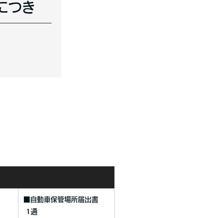
につき
■自動車保管場所届出書
1通